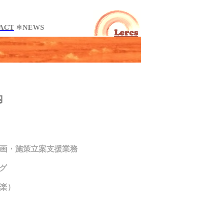
ACT
❄
NEWS
内
画・施策立案支援業務
グ
楽）