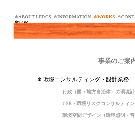
❄
ABOUT LERCS
❄
INFORMATION
❄
WORKS
❄
CONT
❄
TOP
事業のご案
❄
環境コンサルティング・設計業務
行政（国・地方自治体）の環境計
CSR
・環境リスクコンサルティン
環境空間デザイン（環境照明・音